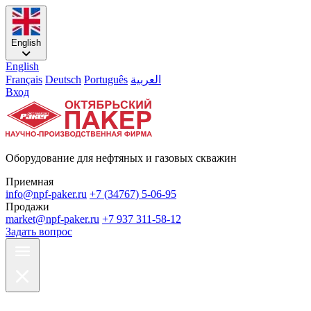
English
English
Français
Deutsch
Português
العربية
Вход
Оборудование для нефтяных и газовых скважин
Приемная
info@npf-paker.ru
+7 (34767) 5-06-95
Продажи
market@npf-paker.ru
+7 937 311-58-12
Задать вопрос