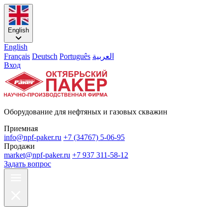
English
English
Français
Deutsch
Português
العربية
Вход
Оборудование для нефтяных и газовых скважин
Приемная
info@npf-paker.ru
+7 (34767) 5-06-95
Продажи
market@npf-paker.ru
+7 937 311-58-12
Задать вопрос