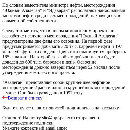
По словам заместителя министра нефти, месторождения
"Южный Азадеган" и "Ядаваран" располагают наибольшими
запасами нефти среди всех месторождений, находящихся в
совместной собственности.
Следует отметить, что в новом комплексном проекте по
разработке нефтяного месторождения "Южный Азадеган"
предусмотрены две фазы его освоения. На первой фазе
предусматривается добывать 320 тыс. баррелей нефти и 197
млн. куб. футов газа в день. Для этого планируется пробурить
185 скважин. На второй фазе объем добычи нефти будет
доведен до 600 тыс. баррелей в день. Освоение
месторождения должно завершиться через 52 месяца после
утверждения комплексного проекта.
"Азадеган" представляет собой крупнейшее нефтяное
месторождение Ирана и одно из крупнейших месторождений
в мире. Оно было разведано в 1997 году.
Возврат к списку
Будьте в курсе наших новостей, подпишитесь на рассылку
Отлично!
На почту
site@npf-paker.ru
отправлено
подтверждение подписки
Укажите корректный email адрес