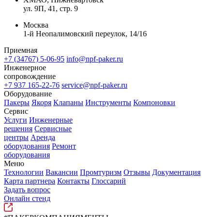
ул. 9П, 41, стр. 9
Москва
1-й Неопалимовский переулок, 14/16
Приемная
+7 (34767) 5-06-95
info@npf-paker.ru
Инженерное
сопровождение
+7 937 165-22-76
service@npf-paker.ru
Оборудование
Пакеры
Якоря
Клапаны
Инструменты
Компоновки
Сервис
Услуги
Инженерные
решения
Сервисные
центры
Аренда
оборудования
Ремонт
оборудования
Меню
Технологии
Вакансии
Промтуризм
Отзывы
Документация
Карта партнера
Контакты
Глоссарий
Задать вопрос
Онлайн стенд