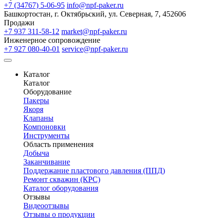
+7 (34767) 5-06-95
info@npf-paker.ru
Башкортостан, г. Октябрьский, ул. Северная, 7, 452606
Продажи
+7 937 311-58-12
market@npf-paker.ru
Инженерное сопровождение
+7 927 080-40-01
service@npf-paker.ru
Каталог
Каталог
Оборудование
Пакеры
Якоря
Клапаны
Компоновки
Инструменты
Область применения
Добыча
Заканчивание
Поддержание пластового давления (ППД)
Ремонт скважин (КРС)
Каталог оборудования
Отзывы
Видеоотзывы
Отзывы о продукции