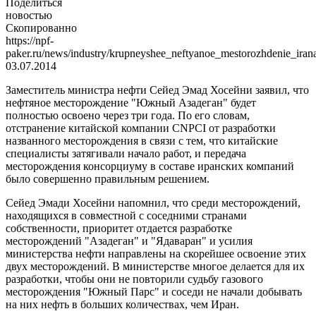
Поделиться
новостью
Скопированно
https://npf-
paker.ru/news/industry/krupneyshee_neftyanoe_mestorozhdenie_ira
03.07.2014
Заместитель министра нефти Сейед Эмад Хосейни заявил, что
нефтяное месторождение "Южный Азадеган" будет
полностью освоено через три года. По его словам,
отстранение китайской компании CNPCI от разработки
названного месторождения в связи с тем, что китайские
специалисты затягивали начало работ, и передача
месторождения консорциуму в составе иранских компаний
было совершенно правильным решением.
Сейед Эмади Хосейни напомнил, что среди месторождений,
находящихся в совместной с соседними странами
собственности, приоритет отдается разработке
месторождений "Азадеган" и "Ядаваран" и усилия
министерства нефти направлены на скорейшее освоение этих
двух месторождений. В министерстве многое делается для их
разработки, чтобы они не повторили судьбу газового
месторождения "Южный Парс" и соседи не начали добывать
на них нефть в больших количествах, чем Иран.