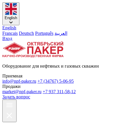
English
English
Français
Deutsch
Português
العربية
Вход
Оборудование для нефтяных и газовых скважин
Приемная
info@npf-paker.ru
+7 (34767) 5-06-95
Продажи
market@npf-paker.ru
+7 937 311-58-12
Задать вопрос