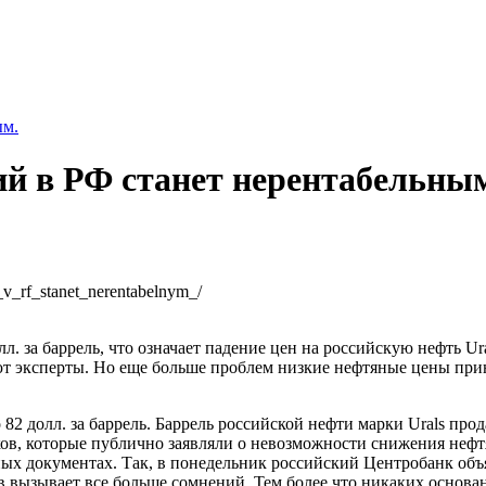
ым.
й в РФ станет нерентабельны
_v_rf_stanet_nerentabelnym_/
л. за баррель, что означает падение цен на российскую нефть U
т эксперты. Но еще больше проблем низкие нефтяные цены при
 82 долл. за баррель. Баррель российской нефти марки Urals про
ов, которые публично заявляли о невозможности снижения нефт
х документах. Так, в понедельник российский Центробанк объя
в вызывает все больше сомнений. Тем более что никаких основа