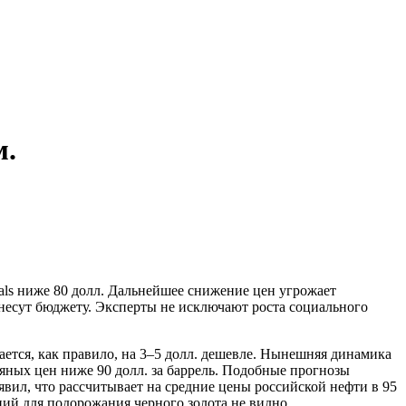
м.
rals ниже 80 долл. Дальнейшее снижение цен угрожает
несут бюджету. Эксперты не исключают роста социального
дается, как правило, на 3–5 долл. дешевле. Нынешняя динамика
яных цен ниже 90 долл. за баррель. Подобные прогнозы
вил, что рассчитывает на средние цены российской нефти в 95
ний для подорожания черного золота не видно.