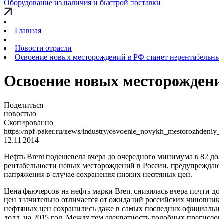
Оборудование из наличия и быстрой поставки
Главная
Новости отрасли
Освоение новых месторождений в РФ станет нерентабельн
Освоение новых месторождени
Поделиться
новостью
Скопированно
https://npf-paker.ru/news/industry/osvoenie_novykh_mestorozhdeniy
12.11.2014
Нефть Brent подешевела вчера до очередного минимума в 82 дол
рентабельности новых месторождений в России, предупреждаю
напряжения в случае сохранения низких нефтяных цен.
Цена фьючерсов на нефть марки Brent снизилась вчера почти до
цен значительно отличается от ожиданий российских чиновник
нефтяных цен сохранились даже в самых последних официальны
долл. на 2015 год. Между тем адекватность подобных прогнозо