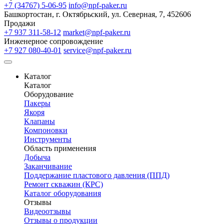
+7 (34767) 5-06-95
info@npf-paker.ru
Башкортостан, г. Октябрьский, ул. Северная, 7, 452606
Продажи
+7 937 311-58-12
market@npf-paker.ru
Инженерное сопровождение
+7 927 080-40-01
service@npf-paker.ru
Каталог
Каталог
Оборудование
Пакеры
Якоря
Клапаны
Компоновки
Инструменты
Область применения
Добыча
Заканчивание
Поддержание пластового давления (ППД)
Ремонт скважин (КРС)
Каталог оборудования
Отзывы
Видеоотзывы
Отзывы о продукции