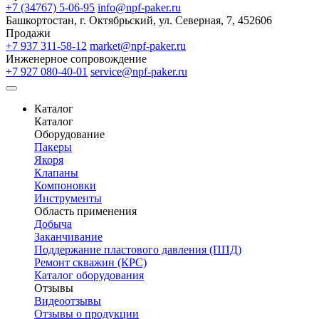
+7 (34767) 5-06-95
info@npf-paker.ru
Башкортостан, г. Октябрьский, ул. Северная, 7, 452606
Продажи
+7 937 311-58-12
market@npf-paker.ru
Инженерное сопровождение
+7 927 080-40-01
service@npf-paker.ru
Каталог
Каталог
Оборудование
Пакеры
Якоря
Клапаны
Компоновки
Инструменты
Область применения
Добыча
Заканчивание
Поддержание пластового давления (ППД)
Ремонт скважин (КРС)
Каталог оборудования
Отзывы
Видеоотзывы
Отзывы о продукции