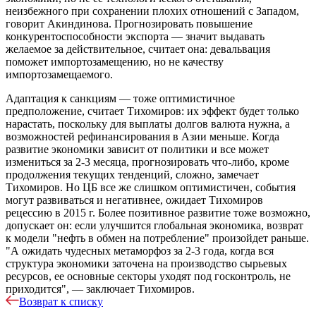
неизбежного при сохранении плохих отношений с Западом,
говорит Акиндинова. Прогнозировать повышение
конкурентоспособности экспорта — значит выдавать
желаемое за действительное, считает она: девальвация
поможет импортозамещению, но не качеству
импортозамещаемого.
Адаптация к санкциям — тоже оптимистичное
предположение, считает Тихомиров: их эффект будет только
нарастать, поскольку для выплаты долгов валюта нужна, а
возможностей рефинансирования в Азии меньше. Когда
развитие экономики зависит от политики и все может
измениться за 2-3 месяца, прогнозировать что-либо, кроме
продолжения текущих тенденций, сложно, замечает
Тихомиров. Но ЦБ все же слишком оптимистичен, события
могут развиваться и негативнее, ожидает Тихомиров
рецессию в 2015 г. Более позитивное развитие тоже возможно,
допускает он: если улучшится глобальная экономика, возврат
к модели "нефть в обмен на потребление" произойдет раньше.
"А ожидать чудесных метаморфоз за 2-3 года, когда вся
структура экономики заточена на производство сырьевых
ресурсов, ее основные секторы уходят под госконтроль, не
приходится", — заключает Тихомиров.
Возврат к списку