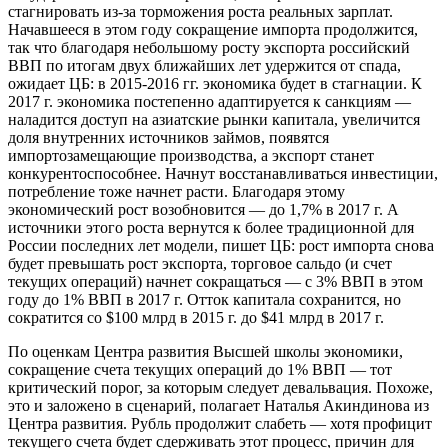
стагнировать из-за торможения роста реальных зарплат.
Начавшееся в этом году сокращение импорта продолжится,
так что благодаря небольшому росту экспорта российский
ВВП по итогам двух ближайших лет удержится от спада,
ожидает ЦБ: в 2015-2016 гг. экономика будет в стагнации. К
2017 г. экономика постепенно адаптируется к санкциям —
наладится доступ на азиатские рынки капитала, увеличится
доля внутренних источников займов, появятся
импортозамещающие производства, а экспорт станет
конкурентоспособнее. Начнут восстанавливаться инвестиции,
потребление тоже начнет расти. Благодаря этому
экономический рост возобновится — до 1,7% в 2017 г. А
источники этого роста вернутся к более традиционной для
России последних лет модели, пишет ЦБ: рост импорта снова
будет превышать рост экспорта, торговое сальдо (и счет
текущих операций) начнет сокращаться — с 3% ВВП в этом
году до 1% ВВП в 2017 г. Отток капитала сохранится, но
сократится со $100 млрд в 2015 г. до $41 млрд в 2017 г.
По оценкам Центра развития Высшей школы экономики,
сокращение счета текущих операций до 1% ВВП — тот
критический порог, за которым следует девальвация. Похоже,
это и заложено в сценарий, полагает Наталья Акиндинова из
Центра развития. Рубль продолжит слабеть — хотя профицит
текущего счета будет сдерживать этот процесс, причин для