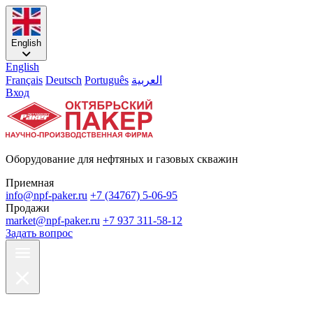
English
English
Français
Deutsch
Português
العربية
Вход
Оборудование для нефтяных и газовых скважин
Приемная
info@npf-paker.ru
+7 (34767) 5-06-95
Продажи
market@npf-paker.ru
+7 937 311-58-12
Задать вопрос