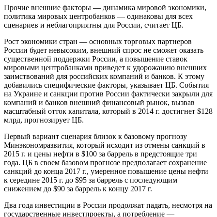
Прочие внешние факторы — динамика мировой экономики,
политика мировых центробанков — одинаковы для всех
сценариев и неблагоприятны для России, считает ЦБ.
Рост экономики стран — основных торговых партнеров
России будет невысоким, внешний спрос не сможет оказать
существенной поддержки России, а повышение ставок
мировыми центробанками приведет к удорожанию внешних
заимствований для российских компаний и банков. К этому
добавились специфические факторы, указывает ЦБ. События
на Украине и санкции против России фактически закрыли для
компаний и банков внешний финансовый рынок, вызвав
масштабный отток капитала, который в 2014 г. достигнет $128
млрд, прогнозирует ЦБ.
Первый вариант сценария близок к базовому прогнозу
Минэкономразвития, который исходит из отмены санкций в
2015 г. и цены нефти в $100 за баррель в предстоящие три
года. ЦБ в своем базовом прогнозе предполагает сохранение
санкций до конца 2017 г., умеренное повышение цены нефти
к середине 2015 г. до $95 за баррель с последующим
снижением до $90 за баррель к концу 2017 г.
Два года инвестиции в России продолжат падать, несмотря на
государственные инвестпроекты, а потребление —