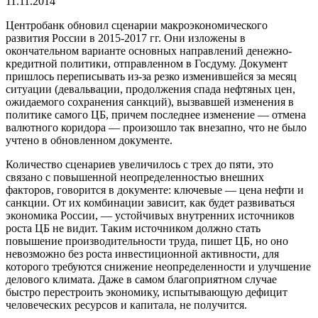
11.11.2014
Центробанк обновил сценарии макроэкономического
развития России в 2015-2017 гг. Они изложены в
окончательном варианте основных направлений денежно-
кредитной политики, отправленном в Госдуму. Документ
пришлось переписывать из-за резко изменившейся за месяц
ситуации (девальвации, продолжения спада нефтяных цен,
ожидаемого сохранения санкций), вызвавшей изменения в
политике самого ЦБ, причем последнее изменение — отмена
валютного коридора — произошло так внезапно, что не было
учтено в обновленном документе.
Количество сценариев увеличилось с трех до пяти, это
связано с повышенной неопределенностью внешних
факторов, говорится в документе: ключевые — цена нефти и
санкции. От их комбинации зависит, как будет развиваться
экономика России, — устойчивых внутренних источников
роста ЦБ не видит. Таким источником должно стать
повышение производительности труда, пишет ЦБ, но оно
невозможно без роста инвестиционной активности, для
которого требуются снижение неопределенности и улучшение
делового климата. Даже в самом благоприятном случае
быстро перестроить экономику, испытывающую дефицит
человеческих ресурсов и капитала, не получится.