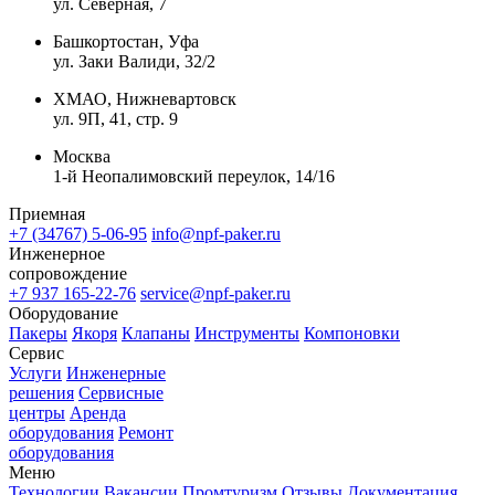
ул. Северная, 7
Башкортостан, Уфа
ул. Заки Валиди, 32/2
ХМАО, Нижневартовск
ул. 9П, 41, стр. 9
Москва
1-й Неопалимовский переулок, 14/16
Приемная
+7 (34767) 5-06-95
info@npf-paker.ru
Инженерное
сопровождение
+7 937 165-22-76
service@npf-paker.ru
Оборудование
Пакеры
Якоря
Клапаны
Инструменты
Компоновки
Сервис
Услуги
Инженерные
решения
Сервисные
центры
Аренда
оборудования
Ремонт
оборудования
Меню
Технологии
Вакансии
Промтуризм
Отзывы
Документация