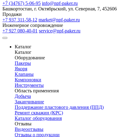
+7 (34767) 5-06-95
info@npf-paker.ru
Башкортостан, г. Октябрьский, ул. Северная, 7, 452606
Продажи
+7 937 311-58-12
market@npf-paker.ru
Инженерное сопровождение
+7 927 080-40-01
service@npf-paker.ru
Каталог
Каталог
Оборудование
Пакеры
Якоря
Клапаны
Компоновки
Инструменты
Область применения
Добыча
Заканчивание
Поддержание пластового давления (ППД)
Ремонт скважин (КРС)
Каталог оборудования
Отзывы
Видеоотзывы
Отзывы о продукции