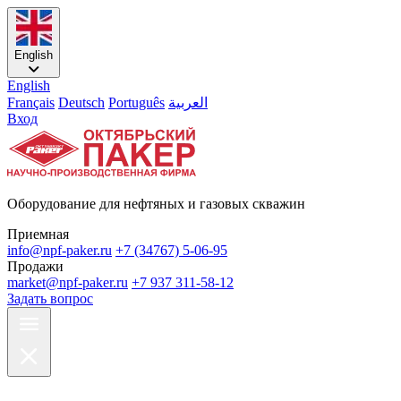
English
English
Français
Deutsch
Português
العربية
Вход
Оборудование для нефтяных и газовых скважин
Приемная
info@npf-paker.ru
+7 (34767) 5-06-95
Продажи
market@npf-paker.ru
+7 937 311-58-12
Задать вопрос