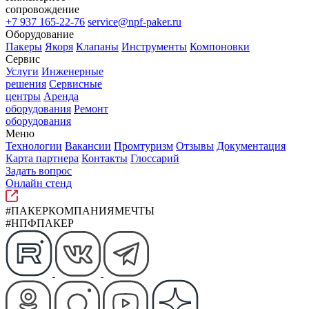
сопровождение
+7 937 165-22-76
service@npf-paker.ru
Оборудование
Пакеры
Якоря
Клапаны
Инструменты
Компоновки
Сервис
Услуги
Инженерные
решения
Сервисные
центры
Аренда
оборудования
Ремонт
оборудования
Меню
Технологии
Вакансии
Промтуризм
Отзывы
Документация
Карта партнера
Контакты
Глоссарий
Задать вопрос
Онлайн стенд
#ПАКЕРКОМПАНИЯМЕЧТЫ
#НПФПАКЕР