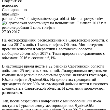
Поделиться
новостью
Скопированно
https://npf-
paker.ru/news/industry/saratovskaya_oblast_idet_na_povyshenie/
27.09.2017
На месторождениях, расположенных в Саратовской области, с
начала 2017 г. добыт 1 млн. т нефти. Об этом Министерство
промышленности и энергетики Саратовской области
сообщило 26 сентября 2017 г. Темп прироста по сравнению с
объемами 2016 г. составил 6,1%.
В настоящее время нефть в 22 районах Саратовской области
добывают 25 нефтяных компаний. Лидирующими нефтяными
компаниями региона по объемам добычи являются РуссНефть,
Юкола-нефть и ЛукБелОйл. На долю этих предприятий
приходится более 80% от суммарной добычи нефти и газового
конденсата в Саратовской области. И компании продолжают
развиваться.
Так, после разрешения конфликта с Минобороны РФ из-за
доступа к Гурьяновскому месторождению, ЛукБелОйл
развернул на нем активную работу. В мае 2017 г. завершились