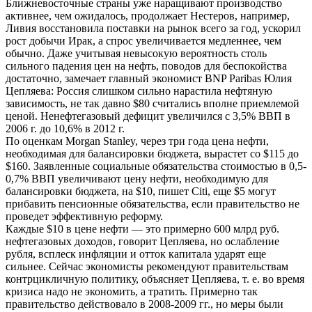
Ближневосточные страны уже наращивают производство
активнее, чем ожидалось, продолжает Нестеров, например,
Ливия восстановила поставки на рынок всего за год, ускорил
рост добычи Ирак, а спрос увеличивается медленнее, чем
обычно. Даже учитывая невысокую вероятность столь
сильного падения цен на нефть, поводов для беспокойства
достаточно, замечает главный экономист BNP Paribas Юлия
Цепляева: Россия слишком сильно нарастила нефтяную
зависимость, не так давно $80 считались вполне приемлемой
ценой. Ненефтегазовый дефицит увеличился с 3,5% ВВП в
2006 г. до 10,6% в 2012 г.
По оценкам Morgan Stanley, через три года цена нефти,
необходимая для балансировки бюджета, вырастет со $115 до
$160. Заявленные социальные обязательства стоимостью в 0,5-
0,7% ВВП увеличивают цену нефти, необходимую для
балансировки бюджета, на $10, пишет Citi, еще $5 могут
прибавить пенсионные обязательства, если правительство не
проведет эффективную реформу.
Каждые $10 в цене нефти — это примерно 600 млрд руб.
нефтегазовых доходов, говорит Цепляева, но ослабление
рубля, всплеск инфляции и отток капитала ударят еще
сильнее. Сейчас экономисты рекомендуют правительствам
контрцикличную политику, объясняет Цепляева, т. е. во время
кризиса надо не экономить, а тратить. Примерно так
правительство действовало в 2008-2009 гг., но меры были