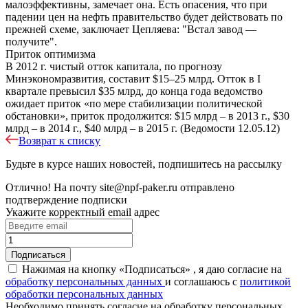
малоэффективны, замечает она. Есть опасения, что при
падении цен на нефть правительство будет действовать по
прежней схеме, заключает Цепляева: "Встал завод —
получите".
Приток оптимизма
В 2012 г. чистый отток капитала, по прогнозу
Минэкономразвития, составит $15–25 млрд. Отток в I
квартале превысил $35 млрд, до конца года ведомство
ожидает приток «по мере стабилизации политической
обстановки», приток продолжится: $15 млрд – в 2013 г., $30
млрд – в 2014 г., $40 млрд – в 2015 г. (Ведомости 12.05.12)
Возврат к списку
Будьте в курсе наших новостей, подпишитесь на рассылку
Отлично!
На почту
site@npf-paker.ru
отправлено
подтверждение подписки
Укажите корректный email адрес
Нажимая на кнопку «Подписаться» , я даю согласие на
обработку персональных данных
и соглашаюсь c
политикой
обработки персональных данных
Необходимо принять согласие на обработку персональных