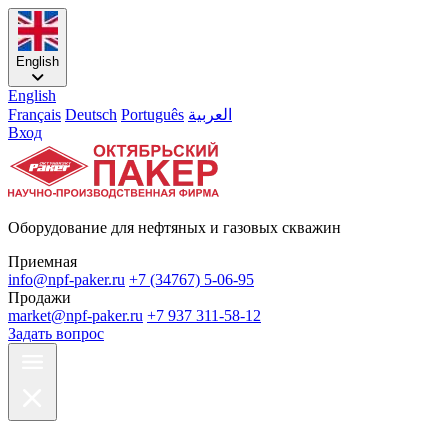
English
English
Français
Deutsch
Português
العربية
Вход
Оборудование для нефтяных и газовых скважин
Приемная
info@npf-paker.ru
+7 (34767) 5-06-95
Продажи
market@npf-paker.ru
+7 937 311-58-12
Задать вопрос