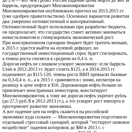
до 2% — вот чем грозит России падение цены нефти до $80 за
баррель, предупреждает Минэкономразвития
Минэкономразвития опубликовало прогноз на 2013-2015 гг.
(уже одобрен правительством). Основных вариантов развития
два: умеренно оптимистичный и консервативный.
Оптимистичный будет использован при разработке бюджета,
он предполагает, что государство станет активно заниматься
инвестклиматом и стимулировать экономический рост.
При консервативном сценарии бюджет будет тратить меньше,
к 2015 г. удастся выйти на нулевой дефицит, но
государственный инвестиционный спрос будет стагнировать,
а темпы роста снизятся в среднем на 0,4 п. п.
Дорогая нефть не слишком ускорит экономику: если баррель
Urals в 2012-2013 гг. будет стоить $125, а в 2014-2015 гг.
подешевеет до $115-120, темпы роста ВВП превысят базовые
на 0,3-0,4 п. п., а к 2015 г. сравняются с ними, несмотря на
разницу в цене нефти в $16. Дорожающая нефть больше не
привлекает иностранных инвесторов, констатирует
Минэкономразвития, к тому же дорогая нефть укрепит рубль
(до 27,5 руб./$ в 2012-2013 гг.), а это ускорит рост импорта и
притормозит развитие экономики.
А вот падение цен на нефть скажется на российской
экономике куда сильнее — Минэкономразвития подготовило
отдельный стрессовый сценарий, который "тестирует шоковое
воздействие" падения котировок до $80 в 2013 г. с