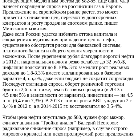
последующим медленным ростом до $82-85. Еще один удар
нанесет сокращение спроса на российский газ в Европе.
Предложение на европейском рынке растет, это может
привести к снижению цен, пересмотру долгосрочных
контрактов и росту продаж на спотовом рынке, пишет
Минэкономразвития.
Даже если России удастся избежать оттока капитала и
сокращения кредитования при падении цен на нефть,
существенно обострятся риски для банковской системы,
платежного баланса и общего уровня уверенности в
экономике. После укрепления рубля благодаря дорогой нефти
в 2012 г. национальная валюта резко ослабеет до 32 руб./$,
инфляция подскочит до 8-10%. Это замедлит рост реальных
доходов до 1,8-3,3% вместо запланированных в базовом
варианте 4,5-5,2%, даже если бюджет не сократит соцрасходы.
Последует стагнация спроса, оборот розничной торговли
будет на 2,6 п. п. ниже, чем в базовом сценарии (в 2013 г. —
4,5 или 5% в зависимости от варианта), инвестиции — на 4,5
п. п. (6,4 или 7,3%). В 2013 г. темпы роста ВВП упадут до 2 с
3,4% в 2012 г., а в 2014-2015 гг. восстановятся до 3,5-4%.
Чтобы цена нефти опустилась до $80, нужен форс-мажор,
считает аналитик "Тройки диалог" Валерий Нестеров:
радикальное снижение спроса (например, в случае острого
мирового кризиса) или неконтролируемый рост предложения.