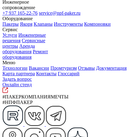
Инженерное
сопровождение
+7 937 165-22-76
service@npf-paker.ru
Оборудование
Пакеры
Якоря
Клапаны
Инструменты
Компоновки
Сервис
Услуги
Инженерные
решения
Сервисные
центры
Аренда
оборудования
Ремонт
оборудования
Меню
Технологии
Вакансии
Промтуризм
Отзывы
Документация
Карта партнера
Контакты
Глоссарий
Задать вопрос
Онлайн стенд
#ПАКЕРКОМПАНИЯМЕЧТЫ
#НПФПАКЕР