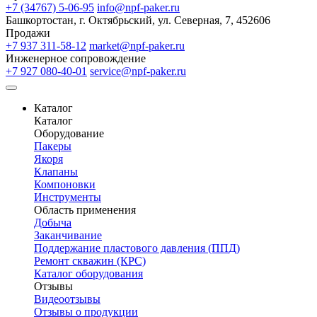
+7 (34767) 5-06-95
info@npf-paker.ru
Башкортостан, г. Октябрьский, ул. Северная, 7, 452606
Продажи
+7 937 311-58-12
market@npf-paker.ru
Инженерное сопровождение
+7 927 080-40-01
service@npf-paker.ru
Каталог
Каталог
Оборудование
Пакеры
Якоря
Клапаны
Компоновки
Инструменты
Область применения
Добыча
Заканчивание
Поддержание пластового давления (ППД)
Ремонт скважин (КРС)
Каталог оборудования
Отзывы
Видеоотзывы
Отзывы о продукции