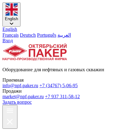
English
English
Français
Deutsch
Português
العربية
Вход
Оборудование для нефтяных и газовых скважин
Приемная
info@npf-paker.ru
+7 (34767) 5-06-95
Продажи
market@npf-paker.ru
+7 937 311-58-12
Задать вопрос