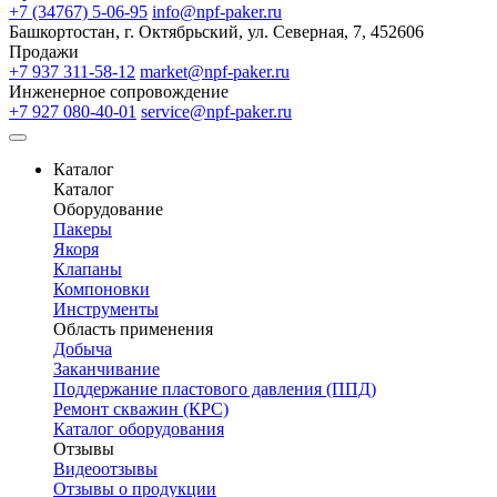
+7 (34767) 5-06-95
info@npf-paker.ru
Башкортостан, г. Октябрьский, ул. Северная, 7, 452606
Продажи
+7 937 311-58-12
market@npf-paker.ru
Инженерное сопровождение
+7 927 080-40-01
service@npf-paker.ru
Каталог
Каталог
Оборудование
Пакеры
Якоря
Клапаны
Компоновки
Инструменты
Область применения
Добыча
Заканчивание
Поддержание пластового давления (ППД)
Ремонт скважин (КРС)
Каталог оборудования
Отзывы
Видеоотзывы
Отзывы о продукции