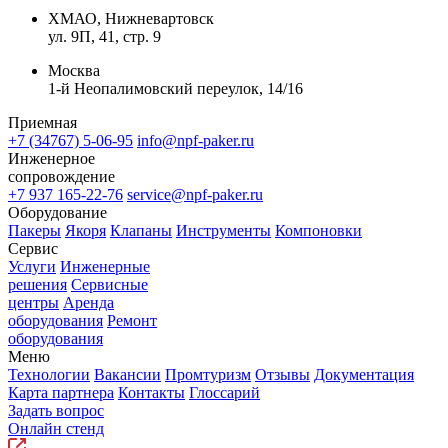
ХМАО, Нижневартовск
ул. 9П, 41, стр. 9
Москва
1-й Неопалимовский переулок, 14/16
Приемная
+7 (34767) 5-06-95
info@npf-paker.ru
Инженерное
сопровождение
+7 937 165-22-76
service@npf-paker.ru
Оборудование
Пакеры
Якоря
Клапаны
Инструменты
Компоновки
Сервис
Услуги
Инженерные
решения
Сервисные
центры
Аренда
оборудования
Ремонт
оборудования
Меню
Технологии
Вакансии
Промтуризм
Отзывы
Документация
Карта партнера
Контакты
Глоссарий
Задать вопрос
Онлайн стенд