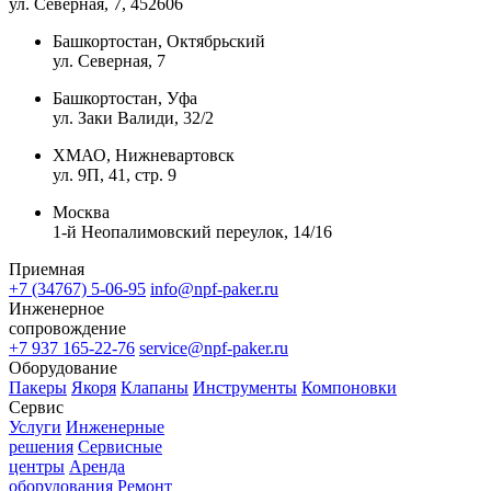
ул. Северная, 7
, 452606
Башкортостан, Октябрьский
ул. Северная, 7
Башкортостан, Уфа
ул. Заки Валиди, 32/2
ХМАО, Нижневартовск
ул. 9П, 41, стр. 9
Москва
1-й Неопалимовский переулок, 14/16
Приемная
+7 (34767) 5-06-95
info@npf-paker.ru
Инженерное
сопровождение
+7 937 165-22-76
service@npf-paker.ru
Оборудование
Пакеры
Якоря
Клапаны
Инструменты
Компоновки
Сервис
Услуги
Инженерные
решения
Сервисные
центры
Аренда
оборудования
Ремонт