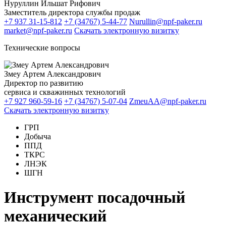
Нуруллин Ильшат Рифович
Заместитель директора службы продаж
+7 937 31-15-812
+7 (34767) 5-44-77
Nurullin@npf-paker.ru
market@npf-paker.ru
Скачать электронную визитку
Технические вопросы
Змеу Артем Александрович
Директор по развитию
сервиса и скважинных технологий
+7 927 960-59-16
+7 (34767) 5-07-04
ZmeuAA@npf-paker.ru
Скачать электронную визитку
ГРП
Добыча
ППД
ТКРС
ЛНЭК
ШГН
Инструмент посадочный
механический