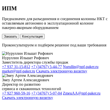
ИПМ
Предназначен для разъединения и соединения колонны НКТ с
оставляемым автономно в эксплуатационной колонне
пакерно-якорным оборудованием
Заказать
Консультация
Проконсультируем и подберем решение под ваши требования
Нуруллин Ильшат Рифович
Заместитель директора службы продаж
+7 937 31-15-812
+7 (34767) 5-44-77
Nurullin@npf-paker.ru
market@npf-paker.ru
Скачать электронную визитку
Змеу Артем Александрович
Директор по развитию
сервиса и скважинных технологий
+7 927 960-59-16
+7 (34767) 5-07-04
ZmeuAA@npf-paker.ru
Скачать электронную визитку