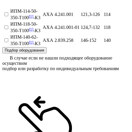
ИПМ-114-50-
АХА 4.241.001
121,3-126
114
[1]
350-Т100
-К3
ИПМ-118-50-
АХА 4.241.001‑01
124,7-132
118
[1]
350-Т100
-К3
ИПМ-140-62-
АХА 2.839.258
146-152
140
[1]
350-Т100
-К3
Подбор оборудования
В случае если не нашли подходящее оборудование
осуществим
подбор или разработку по индивидуальным требованиям