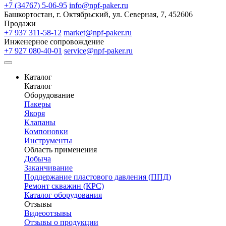
+7 (34767) 5-06-95
info@npf-paker.ru
Башкортостан, г. Октябрьский, ул. Северная, 7, 452606
Продажи
+7 937 311-58-12
market@npf-paker.ru
Инженерное сопровождение
+7 927 080-40-01
service@npf-paker.ru
Каталог
Каталог
Оборудование
Пакеры
Якоря
Клапаны
Компоновки
Инструменты
Область применения
Добыча
Заканчивание
Поддержание пластового давления (ППД)
Ремонт скважин (КРС)
Каталог оборудования
Отзывы
Видеоотзывы
Отзывы о продукции