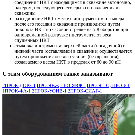
соединения НКТ с находящимся в скважине автономно,
пакером, последующего его срыва и извлечения из
скважины
разъединение НКТ вместе с инструментом от пакера
после его посадки в скважине производится путем
поворота НКТ по часовой стрелке на 5-8 оборотов при
одновременной разгрузке инструмента от веса
спущенных НКТ
стыковка инструмента: верхней части (посадочной) и
нижней части (оставляемой в скважине) осуществляется
путем приложения осевого усилия (без вращения),
создаваемого весом НКТ в пределах от 60 до 90 кН
С этим оборудованием также заказывают
2ПРОК-ДОРЗ-1
ПРО-ЯВЖ
ПРО-ЯВЖТ
ПРО-ЯТ-О, ПРО-ЯТ
1ПРОК-ФА-1
2ПРОК-УОИВ-1
2ПРОК-СИАГ-1