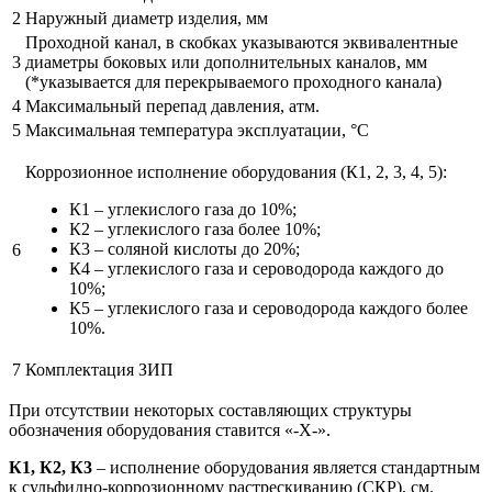
2
Наружный диаметр изделия, мм
Проходной канал, в скобках указываются эквивалентные
3
диаметры боковых или дополнительных каналов, мм
(*указывается для перекрываемого проходного канала)
4
Максимальный перепад давления, атм.
5
Максимальная температура эксплуатации, °С
Коррозионное исполнение оборудования (К1, 2, 3, 4, 5):
К1 – углекислого газа до 10%;
К2 – углекислого газа более 10%;
К3 – соляной кислоты до 20%;
6
К4 – углекислого газа и сероводорода каждого до
10%;
К5 – углекислого газа и сероводорода каждого более
10%.
7
Комплектация ЗИП
При отсутствии некоторых составляющих структуры
обозначения оборудования ставится «-Х-».
К1, К2, К3
– исполнение оборудования является стандартным
к сульфидно-коррозионному растрескиванию (СКР), см.