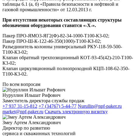
таблицы 6.1 (а, б) «Правила безопасности в нефтяной и
газовой промышленности» от 12.03.2013 г.
При отсутствии некоторых составляющих структуры
обозначения оборудования ставится «-Х-».
Пакер ПРО-ЯМО3-ЯГ2(Ф)-82-34-1000-Т100-К3-02;
Пакер ПРО-Ш-К-122-46-350(1000)-Т100-КЗ-02;
Разъединитель колонны универсальный РКУ-118-59-500-
Т100-К3-02;
Клапан обратный трехпозиционный КОТ-93-45(42)-210-Т100-
К3-02;
Клапан циркуляционный полнопроходной КЦП-108-62-350-
Т100-К3-02.
По всем вопросам
Нуруллин Ильшат Рифович
Заместитель директора службы продаж
+7 937 31-15-812
+7 (34767) 5-44-77
Nurullin@npf-paker.ru
market@npf-paker.ru
Скачать электронную визитку
Змеу Артем Александрович
Директор по развитию
сервиса и скважинных технологий