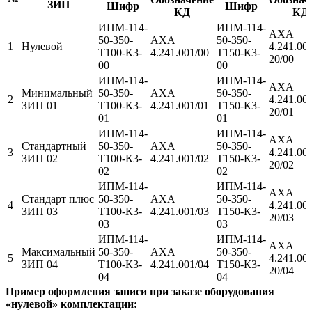
ЗИП
Шифр
Шифр
КД
КД
ИПМ-114-
ИПМ-114-
АХА
50-350-
АХА
50-350-
1
Нулевой
4.241.00
Т100-К3-
4.241.001/00
Т150-К3-
20/00
00
00
ИПМ-114-
ИПМ-114-
АХА
Минимальный
50-350-
АХА
50-350-
2
4.241.00
ЗИП 01
Т100-К3-
4.241.001/01
Т150-К3-
20/01
01
01
ИПМ-114-
ИПМ-114-
АХА
Стандартный
50-350-
АХА
50-350-
3
4.241.00
ЗИП 02
Т100-К3-
4.241.001/02
Т150-К3-
20/02
02
02
ИПМ-114-
ИПМ-114-
АХА
Стандарт плюс
50-350-
АХА
50-350-
4
4.241.00
ЗИП 03
Т100-К3-
4.241.001/03
Т150-К3-
20/03
03
03
ИПМ-114-
ИПМ-114-
АХА
Максимальный
50-350-
АХА
50-350-
5
4.241.00
ЗИП 04
Т100-К3-
4.241.001/04
Т150-К3-
20/04
04
04
Пример оформления записи при заказе оборудования
«нулевой» комплектации: