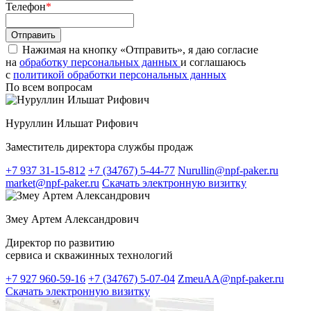
Телефон
*
Нажимая на кнопку «Отправить», я даю согласие
на
обработку персональных данных
и соглашаюсь
c
политикой обработки персональных данных
По всем вопросам
Нуруллин Ильшат Рифович
Заместитель директора службы продаж
+7 937 31-15-812
+7 (34767) 5-44-77
Nurullin@npf-paker.ru
market@npf-paker.ru
Скачать электронную визитку
Змеу Артем Александрович
Директор по развитию
сервиса и скважинных технологий
+7 927 960-59-16
+7 (34767) 5-07-04
ZmeuAA@npf-paker.ru
Скачать электронную визитку