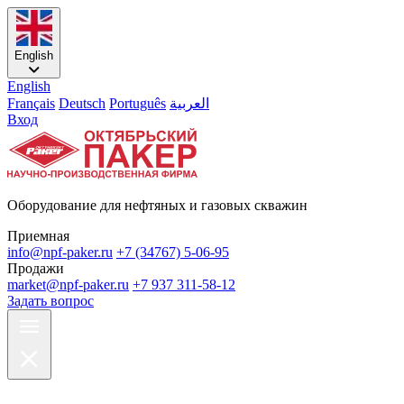
English
English
Français
Deutsch
Português
العربية
Вход
Оборудование для нефтяных и газовых скважин
Приемная
info@npf-paker.ru
+7 (34767) 5-06-95
Продажи
market@npf-paker.ru
+7 937 311-58-12
Задать вопрос