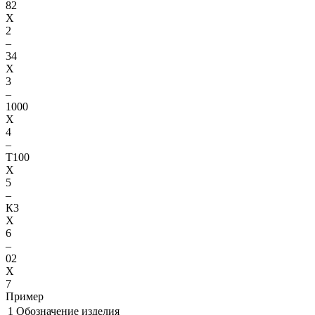
82
X
2
–
34
X
3
–
1000
X
4
–
Т100
X
5
–
К3
X
6
–
02
X
7
Пример
1
Обозначение изделия