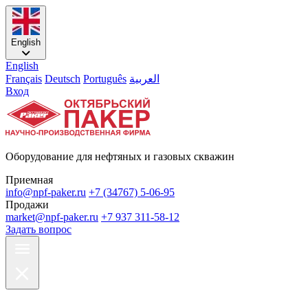
English
English
Français
Deutsch
Português
العربية
Вход
Оборудование для нефтяных и газовых скважин
Приемная
info@npf-paker.ru
+7 (34767) 5-06-95
Продажи
market@npf-paker.ru
+7 937 311-58-12
Задать вопрос