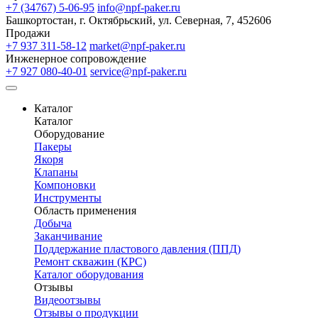
+7 (34767) 5-06-95
info@npf-paker.ru
Башкортостан, г. Октябрьский, ул. Северная, 7, 452606
Продажи
+7 937 311-58-12
market@npf-paker.ru
Инженерное сопровождение
+7 927 080-40-01
service@npf-paker.ru
Каталог
Каталог
Оборудование
Пакеры
Якоря
Клапаны
Компоновки
Инструменты
Область применения
Добыча
Заканчивание
Поддержание пластового давления (ППД)
Ремонт скважин (КРС)
Каталог оборудования
Отзывы
Видеоотзывы
Отзывы о продукции